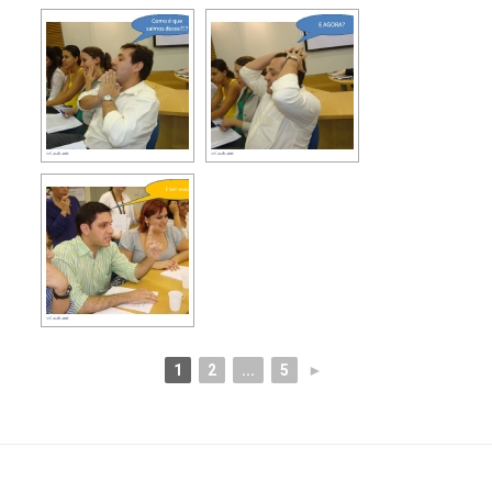
1
2
...
5
►