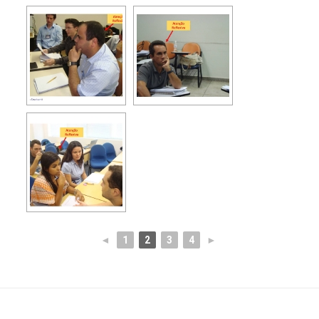
◄
1
2
3
4
►