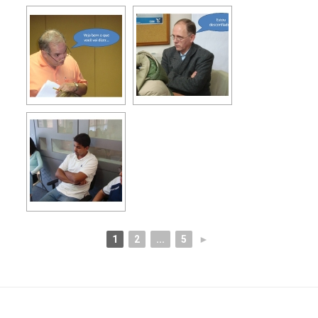
1
2
...
5
►