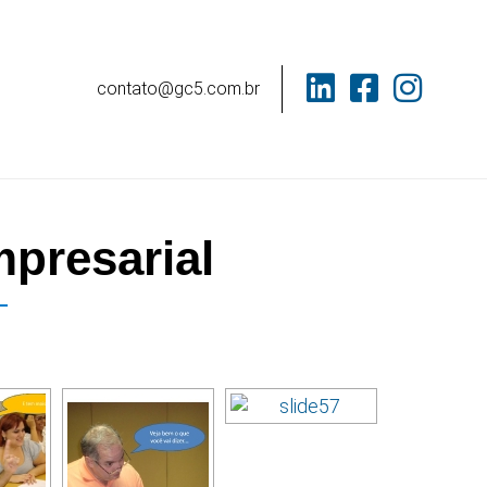
contato@gc5.com.br
presarial