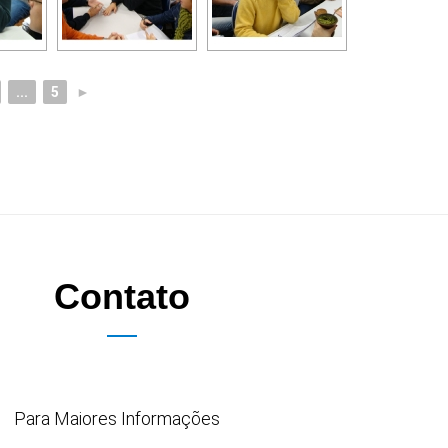
...
5
►
Contato
Para Maiores Informações