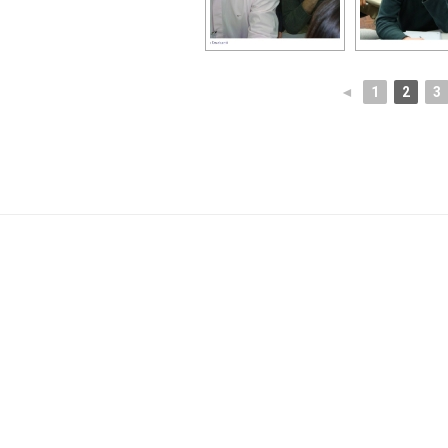
◄
1
2
3