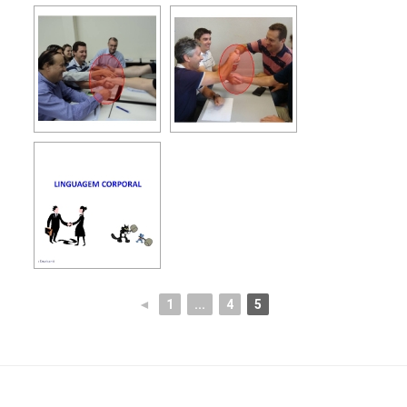
◄
1
...
4
5