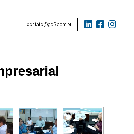
contato@gc5.com.br
presarial