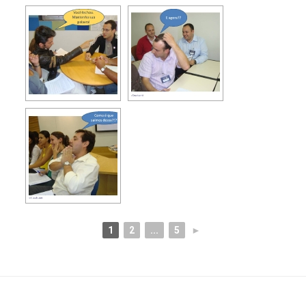
1
2
...
5
►